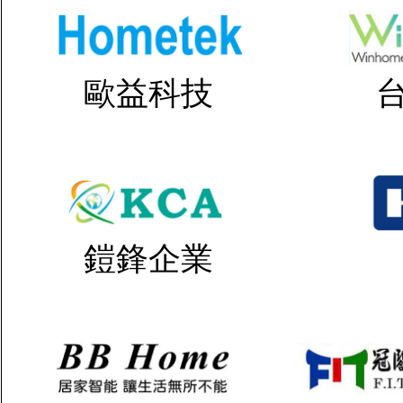
歐益科技
鎧鋒企業