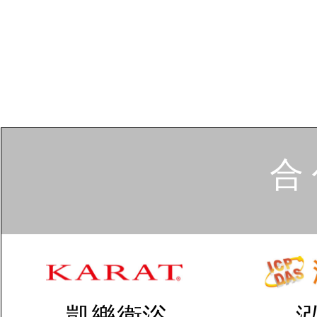
合 
凱樂衛浴