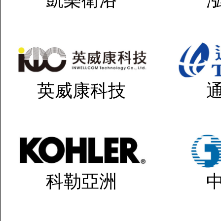
英威康科技
科勒亞洲