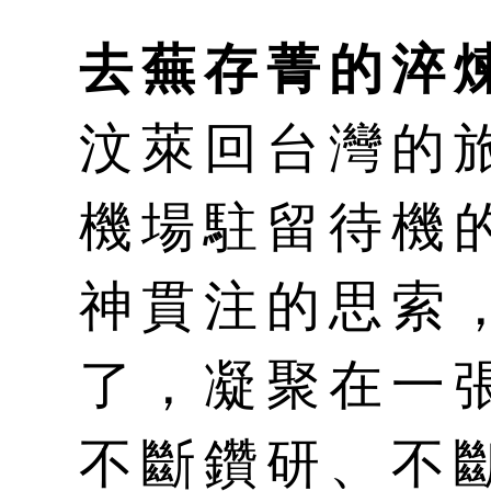
去蕪存菁的淬
汶萊回台灣的
機場駐留待機
神貫注的思索
了，凝聚在一
不斷鑽研、不