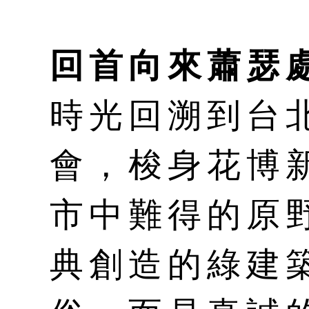
回首向來蕭瑟
時光回溯到台
會，梭身花博
市中難得的原
典創造的綠建