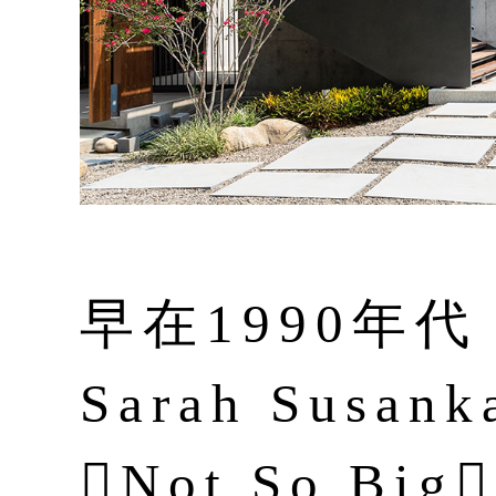
早在1990年
Sarah Sus
Not So B