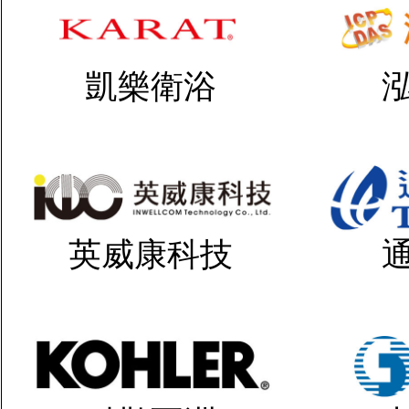
凱樂衛浴
英威康科技