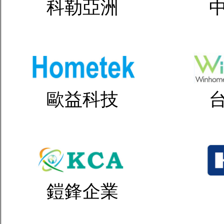
科勒亞洲
歐益科技
鎧鋒企業