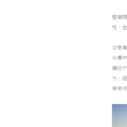
整個
性，
文華
水療中
讓住户
力、
享受