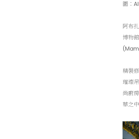
圖：Al
阿布
博物館
(Ma
精裝修
璀璨
尚廚
華之