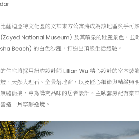
dar
扎比薩迪亞特文化區的文華東方公寓將成為該地區炙手可
(Zayed National Museum) 及其噴泉的壯麗
msha Beach) 的白色沙灘，打造出頂級生活體驗。
的住宅將採用紐約設計師 Lillian Wu 精心設計的室
吊燈、天然大理石、全景落地窗，以及匠心細節與精緻照
房無縫銜接，專為講究品味的居者設計。主臥套房配有豪
中營造一片寧靜逸境。