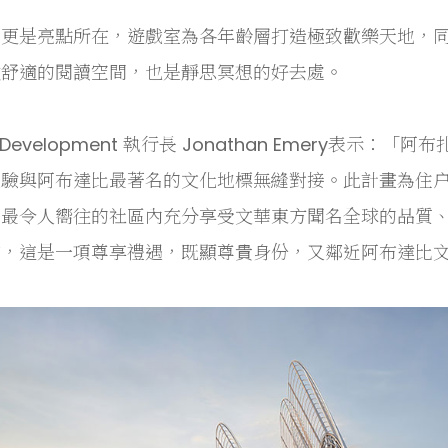
區更是亮點所在，遊戲室為各年齡層打造極致歡樂天地，
敞舒適的閱讀空間，也是靜思冥想的好去處。
ar Development 執行長 Jonathan Emery
體驗與阿布達比最著名的文化地標無縫對接。此計畫為住
最令人嚮往的社區內充分享受文華東方聞名全球的品質、服
言，這是一項尊享禮遇，既顯尊貴身份，又鄰近阿布達比