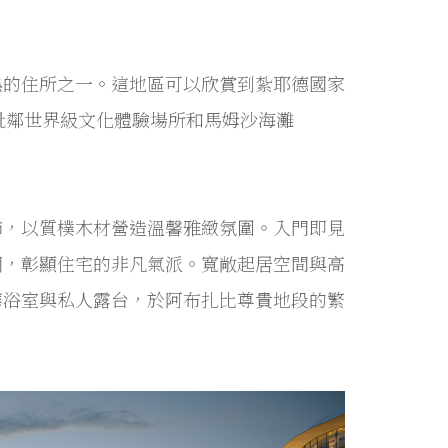
熱的住所之一。這地區可以欣賞到紮耶德國家
景色，並毗鄰世界級文化體驗場所和馬姆沙海灘
內裝飾，以質樸木材營造溫馨雅緻氛圍。入門即見
明，彰顯住宅的非凡氣派。寬敞起居空間與高
華浴室與私人露台，於阿布扎比尊貴地段的繁