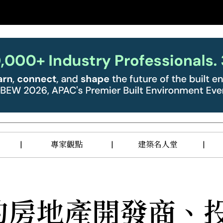
|
專家觀點
|
建築名人堂
|
的房地產開發商、