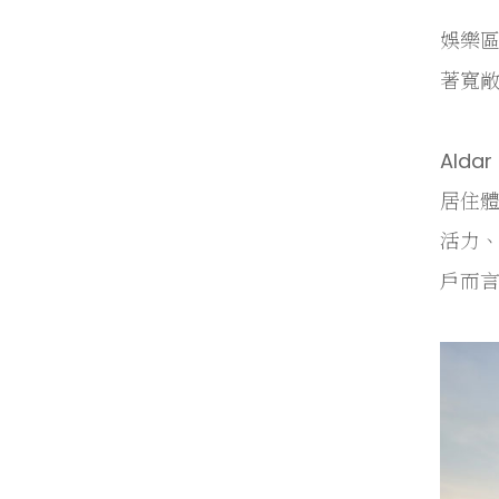
娛樂
著寬
Ald
居住
活力、
戶而