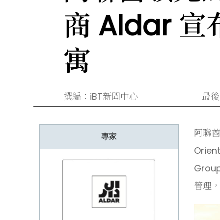
商 Alda
寓
撰編：iBT新聞中心
最後更
阿聯酋
專家
Orien
Grou
管理，