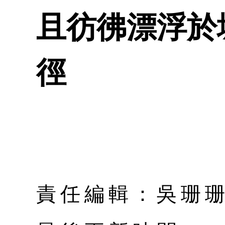
且彷彿漂浮於
徑
責任編輯：吳珊