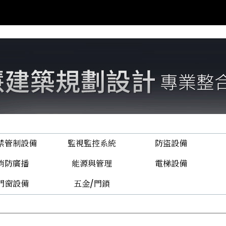
禁管制設備
監視監控系統
防盜設備
消防廣播
能源與管理
電梯設備
門窗設備
五金/門鎖